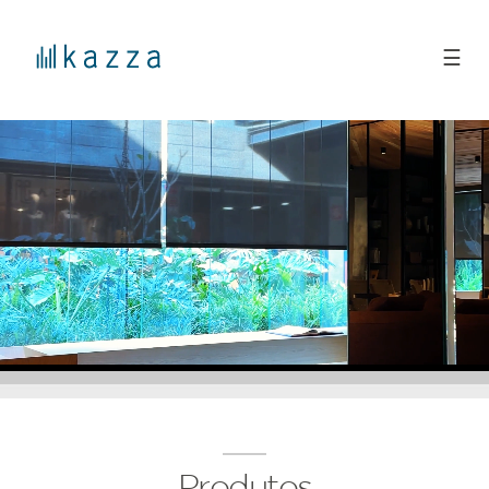
☰
Produtos