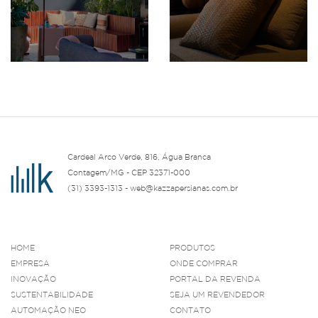
Cardeal Arco Verde, 816, Água Branca
Contagem/MG - CEP 32371-000
(31) 3393-1313 - web@kazzapersianas.com.br
HOME
PRODUTOS
EMPRESA
ONDE COMPRAR
INOVAÇÃO
PORTAL DA REVENDA
SUSTENTABILIDADE
SEJA UM REVENDEDOR
AUTOMAÇÃO NEO
CONTATO