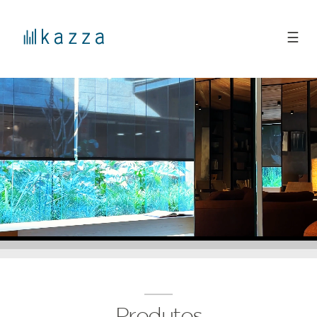
☰
Produtos