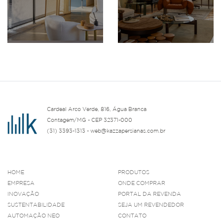
Cardeal Arco Verde, 816, Água Branca
Contagem/MG - CEP 32371-000
(31) 3393-1313 - web@kazzapersianas.com.br
HOME
PRODUTOS
EMPRESA
ONDE COMPRAR
INOVAÇÃO
PORTAL DA REVENDA
SUSTENTABILIDADE
SEJA UM REVENDEDOR
AUTOMAÇÃO NEO
CONTATO