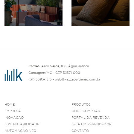
Cardeal Arco Verde, 816, Água Branca
Contagem/MG - CEP 32371-000
(31) 3393-1313 - web@kazzapersianas.com.br
HOME
PRODUTOS
EMPRESA
ONDE COMPRAR
INOVAÇÃO
PORTAL DA REVENDA
SUSTENTABILIDADE
SEJA UM REVENDEDOR
AUTOMAÇÃO NEO
CONTATO