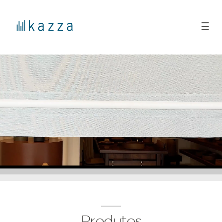
☰
Produtos