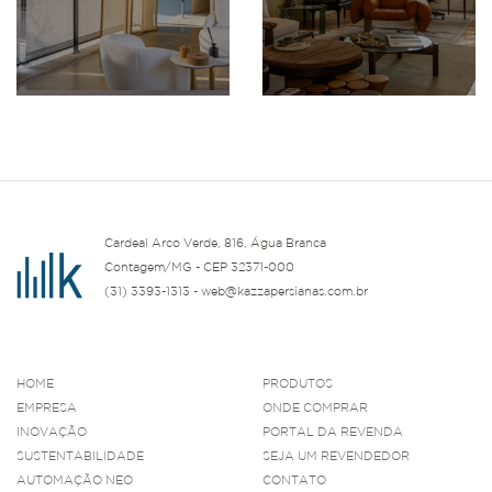
Cardeal Arco Verde, 816, Água Branca
Contagem/MG - CEP 32371-000
(31) 3393-1313 - web@kazzapersianas.com.br
HOME
PRODUTOS
EMPRESA
ONDE COMPRAR
INOVAÇÃO
PORTAL DA REVENDA
SUSTENTABILIDADE
SEJA UM REVENDEDOR
AUTOMAÇÃO NEO
CONTATO