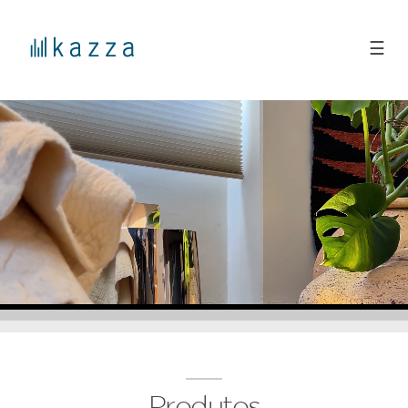
☰
Produtos