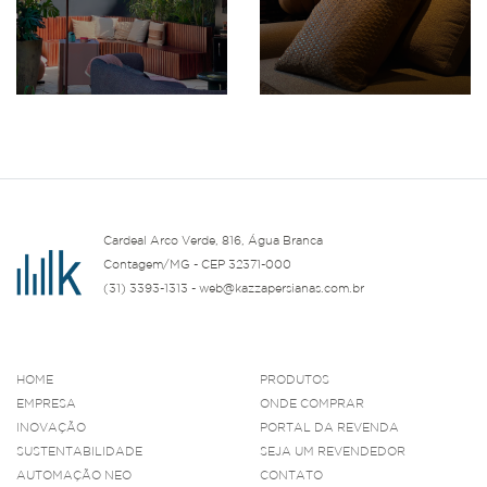
Cardeal Arco Verde, 816, Água Branca
Contagem/MG - CEP 32371-000
(31) 3393-1313 - web@kazzapersianas.com.br
HOME
PRODUTOS
EMPRESA
ONDE COMPRAR
INOVAÇÃO
PORTAL DA REVENDA
SUSTENTABILIDADE
SEJA UM REVENDEDOR
AUTOMAÇÃO NEO
CONTATO