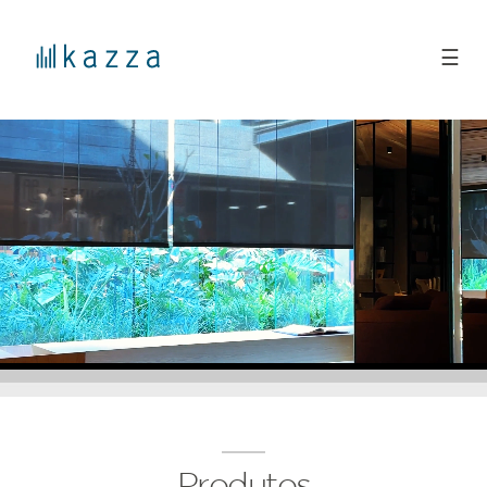
☰
Produtos