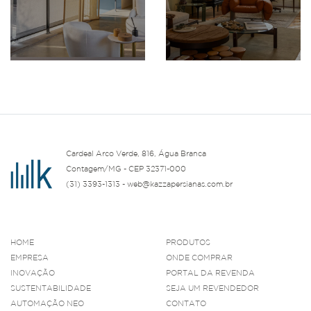
Cardeal Arco Verde, 816, Água Branca
Contagem/MG - CEP 32371-000
(31) 3393-1313 - web@kazzapersianas.com.br
HOME
PRODUTOS
EMPRESA
ONDE COMPRAR
INOVAÇÃO
PORTAL DA REVENDA
SUSTENTABILIDADE
SEJA UM REVENDEDOR
AUTOMAÇÃO NEO
CONTATO