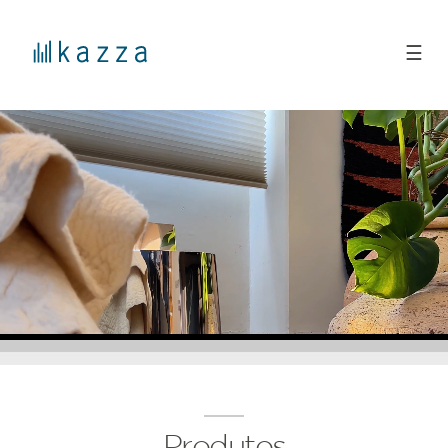
☰
Produtos