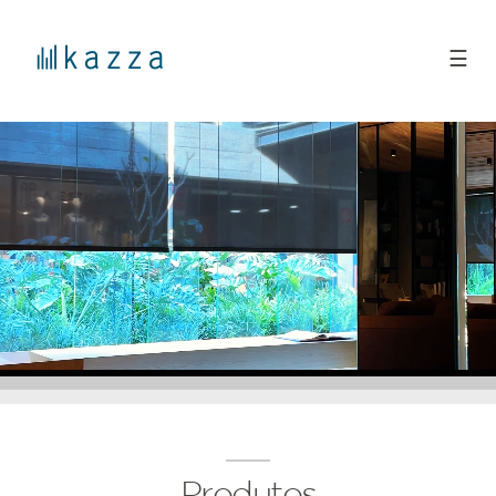
☰
Produtos