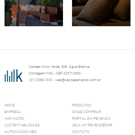
Cardeal Arco Verde, 816, Água Branca
Contagem/MG - CEP 32371-000
(31) 3393-1313 - web@kazzapersianas.com.br
HOME
PRODUTOS
EMPRESA
ONDE COMPRAR
INOVAÇÃO
PORTAL DA REVENDA
SUSTENTABILIDADE
SEJA UM REVENDEDOR
AUTOMAÇÃO NEO
CONTATO