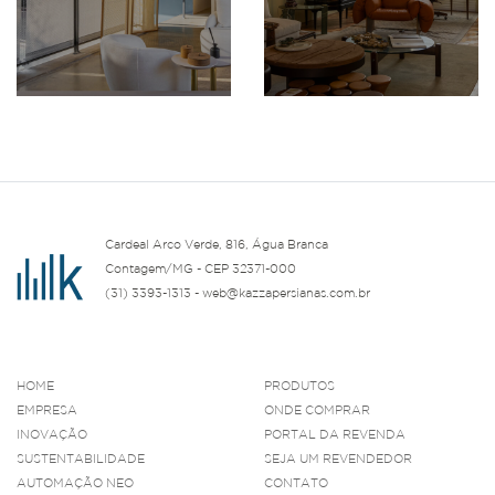
Cardeal Arco Verde, 816, Água Branca
Contagem/MG - CEP 32371-000
(31) 3393-1313 - web@kazzapersianas.com.br
HOME
PRODUTOS
EMPRESA
ONDE COMPRAR
INOVAÇÃO
PORTAL DA REVENDA
SUSTENTABILIDADE
SEJA UM REVENDEDOR
AUTOMAÇÃO NEO
CONTATO