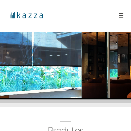
☰
Produtos