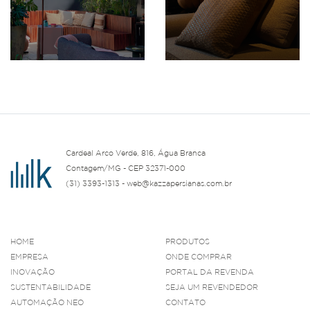
Cardeal Arco Verde, 816, Água Branca
Contagem/MG - CEP 32371-000
(31) 3393-1313 - web@kazzapersianas.com.br
HOME
PRODUTOS
EMPRESA
ONDE COMPRAR
INOVAÇÃO
PORTAL DA REVENDA
SUSTENTABILIDADE
SEJA UM REVENDEDOR
AUTOMAÇÃO NEO
CONTATO