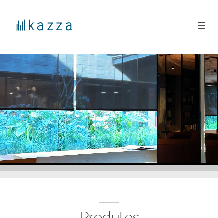
☰
Produtos