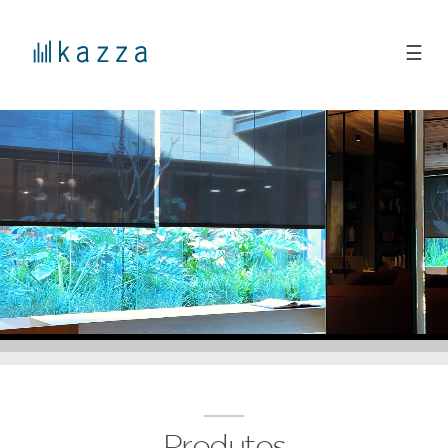
☰
Produtos