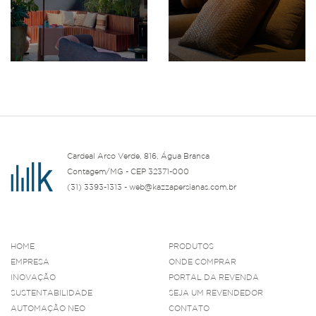
Cardeal Arco Verde, 816, Água Branca
Contagem/MG - CEP 32371-000
(31) 3393-1313 - web@kazzapersianas.com.br
HOME
PRODUTOS
EMPRESA
ONDE COMPRAR
INOVAÇÃO
PORTAL DA REVENDA
SUSTENTABILIDADE
SEJA UM REVENDEDOR
AUTOMAÇÃO NEO
CONTATO