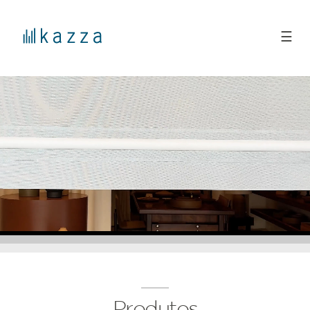
☰
Produtos