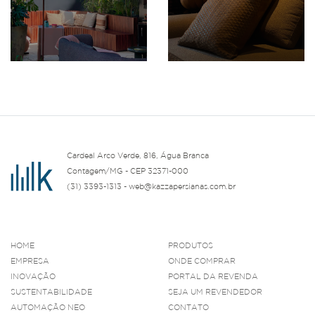
Cardeal Arco Verde, 816, Água Branca
Contagem/MG - CEP 32371-000
(31) 3393-1313 - web@kazzapersianas.com.br
HOME
PRODUTOS
EMPRESA
ONDE COMPRAR
INOVAÇÃO
PORTAL DA REVENDA
SUSTENTABILIDADE
SEJA UM REVENDEDOR
AUTOMAÇÃO NEO
CONTATO