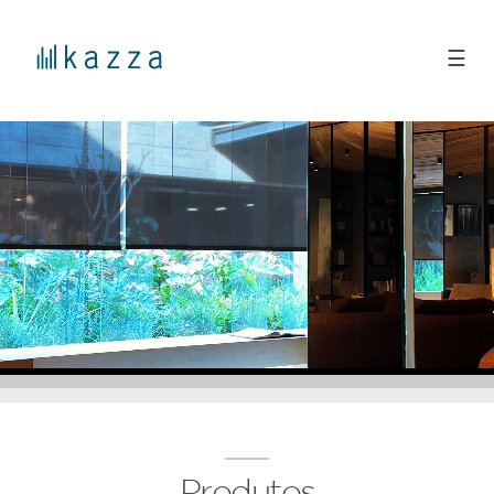
☰
Produtos