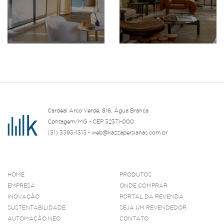
Cardeal Arco Verde, 816, Água Branca
Contagem/MG - CEP 32371-000
(31) 3393-1313 - web@kazzapersianas.com.br
HOME
PRODUTOS
EMPRESA
ONDE COMPRAR
INOVAÇÃO
PORTAL DA REVENDA
SUSTENTABILIDADE
SEJA UM REVENDEDOR
AUTOMAÇÃO NEO
CONTATO