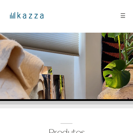
☰
Produtos