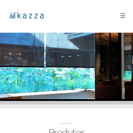
☰
Produtos