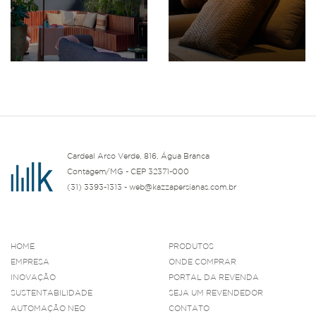
Cardeal Arco Verde, 816, Água Branca
Contagem/MG - CEP 32371-000
(31) 3393-1313 - web@kazzapersianas.com.br
HOME
PRODUTOS
EMPRESA
ONDE COMPRAR
INOVAÇÃO
PORTAL DA REVENDA
SUSTENTABILIDADE
SEJA UM REVENDEDOR
AUTOMAÇÃO NEO
CONTATO