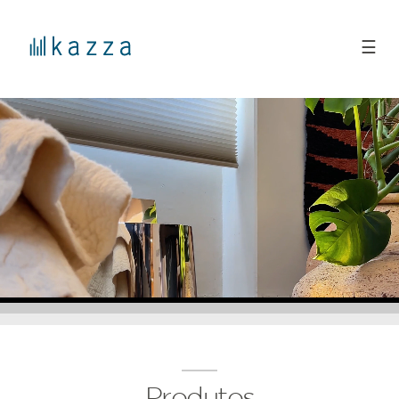
☰
Produtos