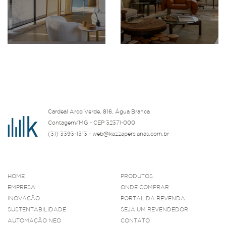
Cardeal Arco Verde, 816, Água Branca
Contagem/MG - CEP 32371-000
(31) 3393-1313 - web@kazzapersianas.com.br
HOME
PRODUTOS
EMPRESA
ONDE COMPRAR
INOVAÇÃO
PORTAL DA REVENDA
SUSTENTABILIDADE
SEJA UM REVENDEDOR
AUTOMAÇÃO NEO
CONTATO