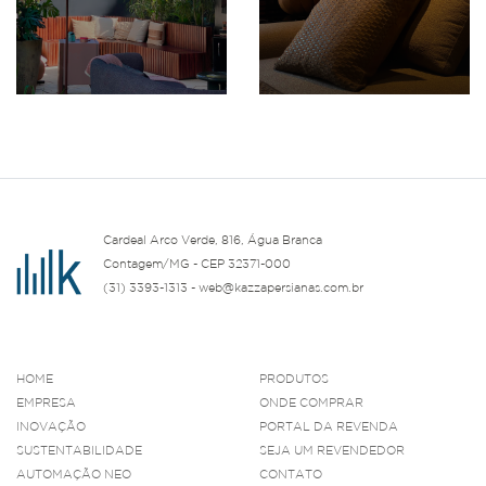
Cardeal Arco Verde, 816, Água Branca
Contagem/MG - CEP 32371-000
(31) 3393-1313 - web@kazzapersianas.com.br
HOME
PRODUTOS
EMPRESA
ONDE COMPRAR
INOVAÇÃO
PORTAL DA REVENDA
SUSTENTABILIDADE
SEJA UM REVENDEDOR
AUTOMAÇÃO NEO
CONTATO