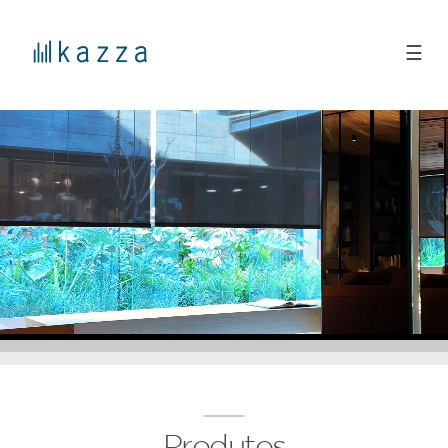
☰
Produtos