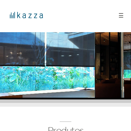
☰
Produtos