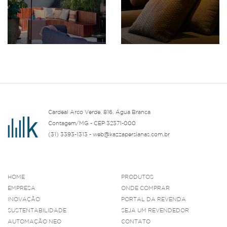
Cardeal Arco Verde, 816, Água Branca
Contagem/MG - CEP 32371-000
(31) 3393-1313 - web@kazzapersianas.com.br
HOME
PRODUTOS
EMPRESA
ONDE COMPRAR
INOVAÇÃO
PORTAL DA REVENDA
SUSTENTABILIDADE
SEJA UM REVENDEDOR
AUTOMAÇÃO NEO
CONTATO