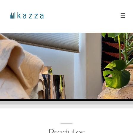
☰
Produtos