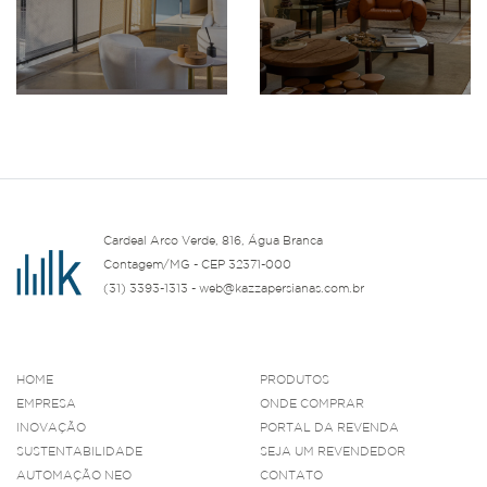
Cardeal Arco Verde, 816, Água Branca
Contagem/MG - CEP 32371-000
(31) 3393-1313 - web@kazzapersianas.com.br
HOME
PRODUTOS
EMPRESA
ONDE COMPRAR
INOVAÇÃO
PORTAL DA REVENDA
SUSTENTABILIDADE
SEJA UM REVENDEDOR
AUTOMAÇÃO NEO
CONTATO