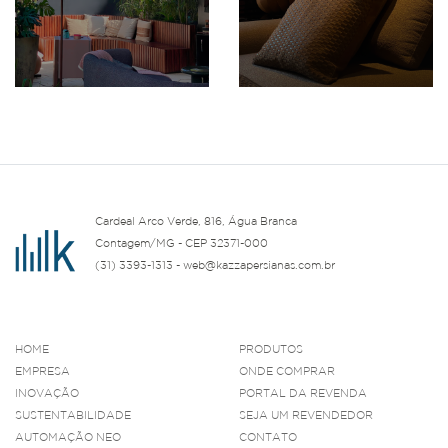
Cardeal Arco Verde, 816, Água Branca
Contagem/MG - CEP 32371-000
(31) 3393-1313 - web@kazzapersianas.com.br
HOME
PRODUTOS
EMPRESA
ONDE COMPRAR
INOVAÇÃO
PORTAL DA REVENDA
SUSTENTABILIDADE
SEJA UM REVENDEDOR
AUTOMAÇÃO NEO
CONTATO