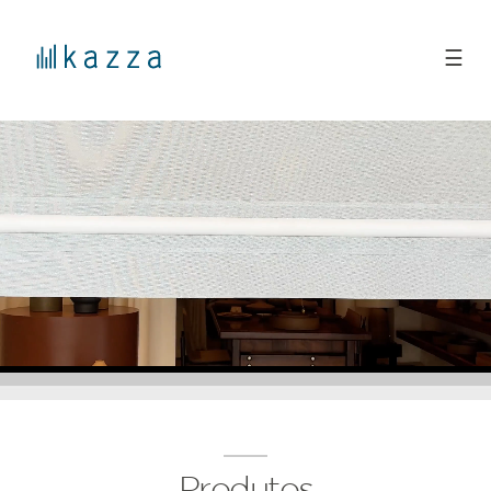
☰
Produtos