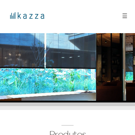
☰
Produtos