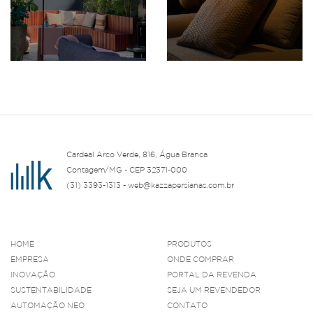
Cardeal Arco Verde, 816, Água Branca
Contagem/MG - CEP 32371-000
(31) 3393-1313 - web@kazzapersianas.com.br
HOME
PRODUTOS
EMPRESA
ONDE COMPRAR
INOVAÇÃO
PORTAL DA REVENDA
SUSTENTABILIDADE
SEJA UM REVENDEDOR
AUTOMAÇÃO NEO
CONTATO