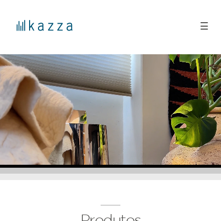
☰
Produtos