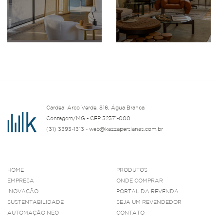
Cardeal Arco Verde, 816, Água Branca
Contagem/MG - CEP 32371-000
(31) 3393-1313 - web@kazzapersianas.com.br
HOME
PRODUTOS
EMPRESA
ONDE COMPRAR
INOVAÇÃO
PORTAL DA REVENDA
SUSTENTABILIDADE
SEJA UM REVENDEDOR
AUTOMAÇÃO NEO
CONTATO