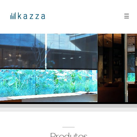
☰
Produtos