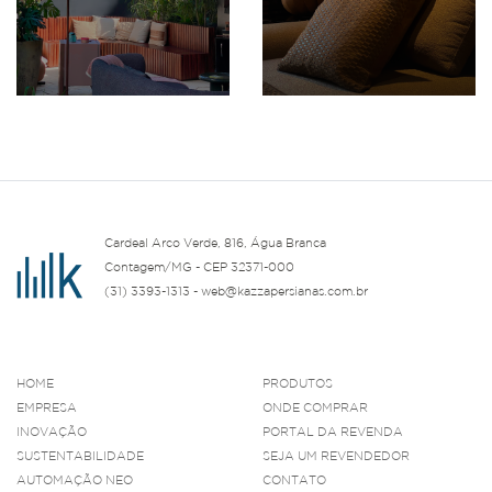
Cardeal Arco Verde, 816, Água Branca
Contagem/MG - CEP 32371-000
(31) 3393-1313 - web@kazzapersianas.com.br
HOME
PRODUTOS
EMPRESA
ONDE COMPRAR
INOVAÇÃO
PORTAL DA REVENDA
SUSTENTABILIDADE
SEJA UM REVENDEDOR
AUTOMAÇÃO NEO
CONTATO