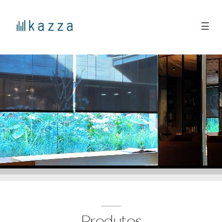
☰
Produtos