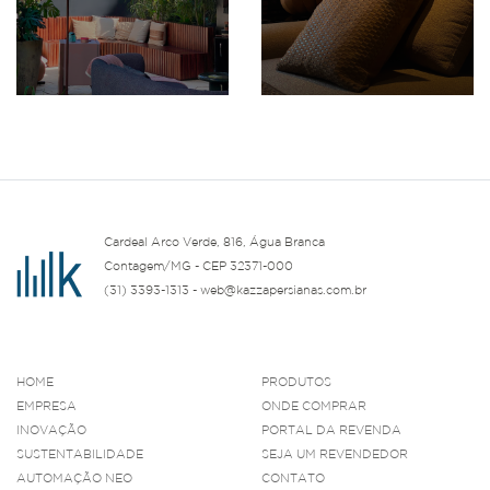
Cardeal Arco Verde, 816, Água Branca
Contagem/MG - CEP 32371-000
(31) 3393-1313 - web@kazzapersianas.com.br
HOME
PRODUTOS
EMPRESA
ONDE COMPRAR
INOVAÇÃO
PORTAL DA REVENDA
SUSTENTABILIDADE
SEJA UM REVENDEDOR
AUTOMAÇÃO NEO
CONTATO