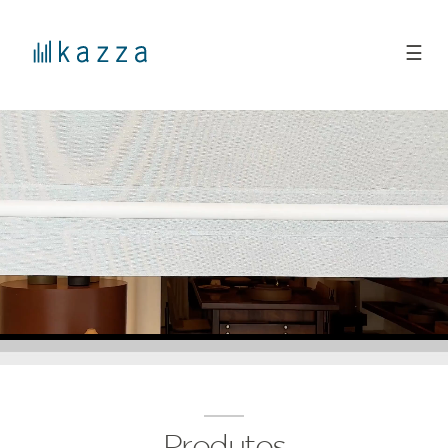
☰
Produtos