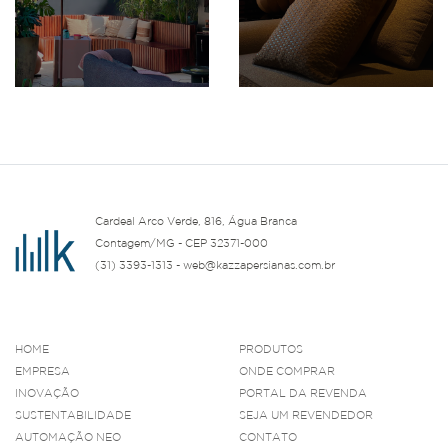
Cardeal Arco Verde, 816, Água Branca
Contagem/MG - CEP 32371-000
(31) 3393-1313 - web@kazzapersianas.com.br
HOME
PRODUTOS
EMPRESA
ONDE COMPRAR
INOVAÇÃO
PORTAL DA REVENDA
SUSTENTABILIDADE
SEJA UM REVENDEDOR
AUTOMAÇÃO NEO
CONTATO