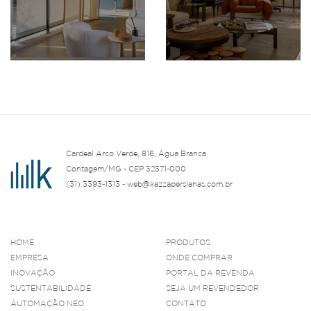
Cardeal Arco Verde, 816, Água Branca
Contagem/MG - CEP 32371-000
(31) 3393-1313 - web@kazzapersianas.com.br
HOME
PRODUTOS
EMPRESA
ONDE COMPRAR
INOVAÇÃO
PORTAL DA REVENDA
SUSTENTABILIDADE
SEJA UM REVENDEDOR
AUTOMAÇÃO NEO
CONTATO