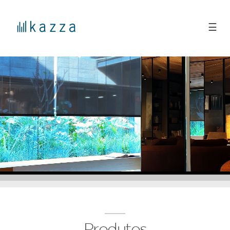
☰
Produtos