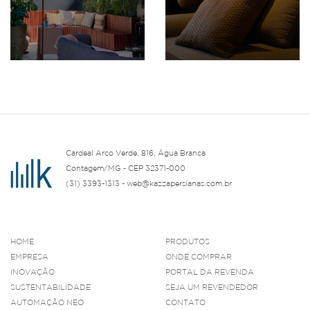
Cardeal Arco Verde, 816, Água Branca
Contagem/MG - CEP 32371-000
(31) 3393-1313 - web@kazzapersianas.com.br
HOME
PRODUTOS
EMPRESA
ONDE COMPRAR
INOVAÇÃO
PORTAL DA REVENDA
SUSTENTABILIDADE
SEJA UM REVENDEDOR
AUTOMAÇÃO NEO
CONTATO