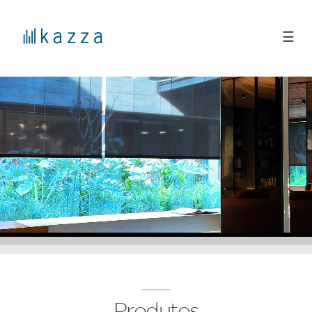
☰
Produtos