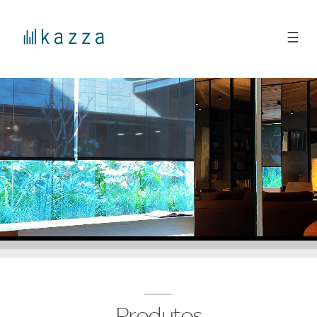
☰
Produtos