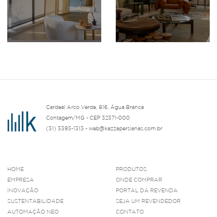
Cardeal Arco Verde, 816, Água Branca
Contagem/MG - CEP 32371-000
(31) 3393-1313 - web@kazzapersianas.com.br
HOME
PRODUTOS
EMPRESA
ONDE COMPRAR
INOVAÇÃO
PORTAL DA REVENDA
SUSTENTABILIDADE
SEJA UM REVENDEDOR
AUTOMAÇÃO NEO
CONTATO