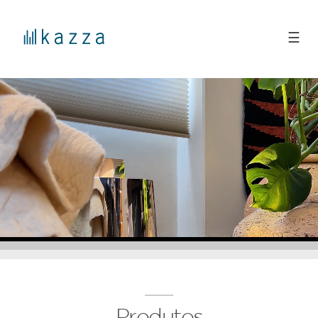
☰
Produtos