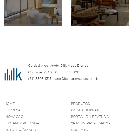
Cardeal Arco Verde, 816, Água Branca
Contagem/MG - CEP 32371-000
(31) 3393-1313 - web@kazzapersianas.com.br
HOME
PRODUTOS
EMPRESA
ONDE COMPRAR
INOVAÇÃO
PORTAL DA REVENDA
SUSTENTABILIDADE
SEJA UM REVENDEDOR
AUTOMAÇÃO NEO
CONTATO