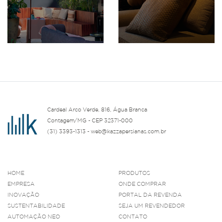
Cardeal Arco Verde, 816, Água Branca
Contagem/MG - CEP 32371-000
(31) 3393-1313 - web@kazzapersianas.com.br
HOME
PRODUTOS
EMPRESA
ONDE COMPRAR
INOVAÇÃO
PORTAL DA REVENDA
SUSTENTABILIDADE
SEJA UM REVENDEDOR
AUTOMAÇÃO NEO
CONTATO