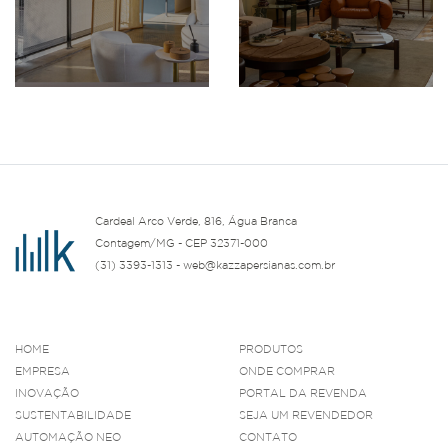
Cardeal Arco Verde, 816, Água Branca
Contagem/MG - CEP 32371-000
(31) 3393-1313 - web@kazzapersianas.com.br
HOME
PRODUTOS
EMPRESA
ONDE COMPRAR
INOVAÇÃO
PORTAL DA REVENDA
SUSTENTABILIDADE
SEJA UM REVENDEDOR
AUTOMAÇÃO NEO
CONTATO