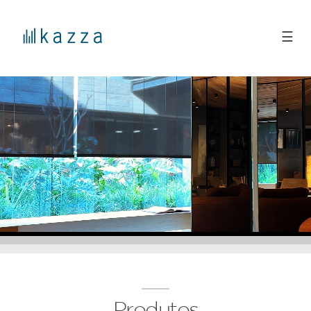
☰
Produtos