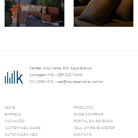
Cardeal Arco Verde, 816, Água Branca
Contagem/MG - CEP 32371-000
(31) 3393-1313 - web@kazzapersianas.com.br
HOME
PRODUTOS
EMPRESA
ONDE COMPRAR
INOVAÇÃO
PORTAL DA REVENDA
SUSTENTABILIDADE
SEJA UM REVENDEDOR
AUTOMAÇÃO NEO
CONTATO