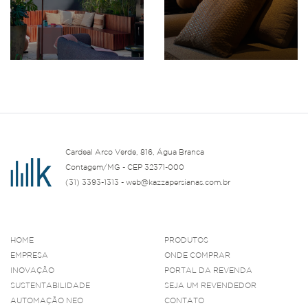
Cardeal Arco Verde, 816, Água Branca
Contagem/MG - CEP 32371-000
(31) 3393-1313 - web@kazzapersianas.com.br
HOME
PRODUTOS
EMPRESA
ONDE COMPRAR
INOVAÇÃO
PORTAL DA REVENDA
SUSTENTABILIDADE
SEJA UM REVENDEDOR
AUTOMAÇÃO NEO
CONTATO