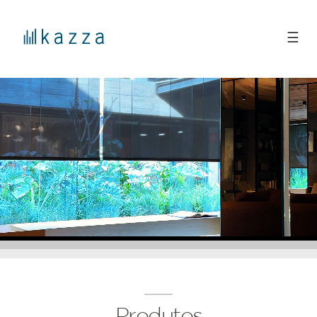
☰
Produtos