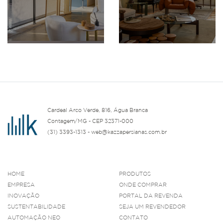
Cardeal Arco Verde, 816, Água Branca
Contagem/MG - CEP 32371-000
(31) 3393-1313 - web@kazzapersianas.com.br
HOME
PRODUTOS
EMPRESA
ONDE COMPRAR
INOVAÇÃO
PORTAL DA REVENDA
SUSTENTABILIDADE
SEJA UM REVENDEDOR
AUTOMAÇÃO NEO
CONTATO