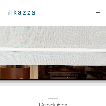
☰
Produtos