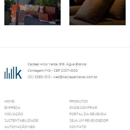
Cardeal Arco Verde, 816, Água Branca
Contagem/MG - CEP 32371-000
(31) 3393-1313 - web@kazzapersianas.com.br
HOME
PRODUTOS
EMPRESA
ONDE COMPRAR
INOVAÇÃO
PORTAL DA REVENDA
SUSTENTABILIDADE
SEJA UM REVENDEDOR
AUTOMAÇÃO NEO
CONTATO