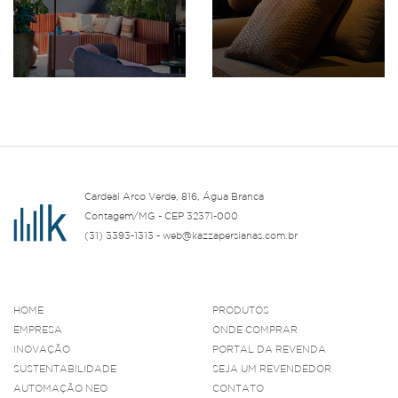
Cardeal Arco Verde, 816, Água Branca
Contagem/MG - CEP 32371-000
(31) 3393-1313 - web@kazzapersianas.com.br
HOME
PRODUTOS
EMPRESA
ONDE COMPRAR
INOVAÇÃO
PORTAL DA REVENDA
SUSTENTABILIDADE
SEJA UM REVENDEDOR
AUTOMAÇÃO NEO
CONTATO