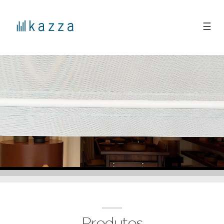
☰
Produtos