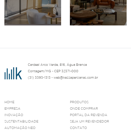
Cardeal Arco Verde, 816, Água Branca
Contagem/MG - CEP 32371-000
(31) 3393-1313 - web@kazzapersianas.com.br
HOME
PRODUTOS
EMPRESA
ONDE COMPRAR
INOVAÇÃO
PORTAL DA REVENDA
SUSTENTABILIDADE
SEJA UM REVENDEDOR
AUTOMAÇÃO NEO
CONTATO