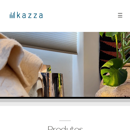
☰
Produtos