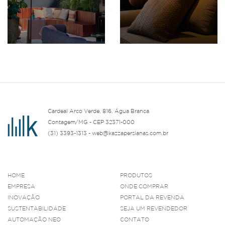
Cardeal Arco Verde, 816, Água Branca
Contagem/MG - CEP 32371-000
(31) 3393-1313 - web@kazzapersianas.com.br
HOME
PRODUTOS
EMPRESA
ONDE COMPRAR
INOVAÇÃO
PORTAL DA REVENDA
SUSTENTABILIDADE
SEJA UM REVENDEDOR
AUTOMAÇÃO NEO
CONTATO