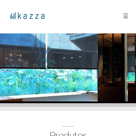
☰
Produtos