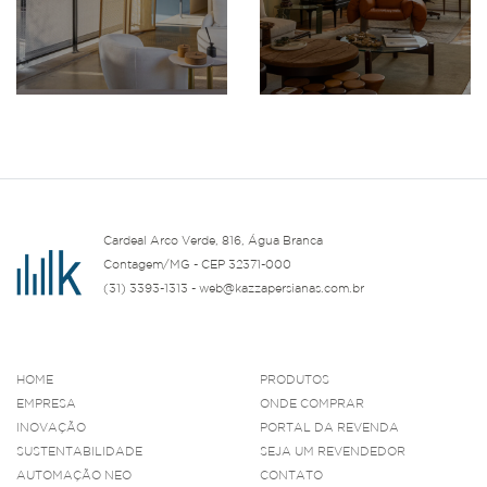
Cardeal Arco Verde, 816, Água Branca
Contagem/MG - CEP 32371-000
(31) 3393-1313 - web@kazzapersianas.com.br
HOME
PRODUTOS
EMPRESA
ONDE COMPRAR
INOVAÇÃO
PORTAL DA REVENDA
SUSTENTABILIDADE
SEJA UM REVENDEDOR
AUTOMAÇÃO NEO
CONTATO