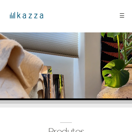
☰
Produtos