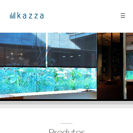
☰
Produtos