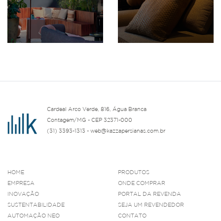
Cardeal Arco Verde, 816, Água Branca
Contagem/MG - CEP 32371-000
(31) 3393-1313 - web@kazzapersianas.com.br
HOME
PRODUTOS
EMPRESA
ONDE COMPRAR
INOVAÇÃO
PORTAL DA REVENDA
SUSTENTABILIDADE
SEJA UM REVENDEDOR
AUTOMAÇÃO NEO
CONTATO