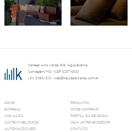
Cardeal Arco Verde, 816, Água Branca
Contagem/MG - CEP 32371-000
(31) 3393-1313 - web@kazzapersianas.com.br
HOME
PRODUTOS
EMPRESA
ONDE COMPRAR
INOVAÇÃO
PORTAL DA REVENDA
SUSTENTABILIDADE
SEJA UM REVENDEDOR
AUTOMAÇÃO NEO
CONTATO