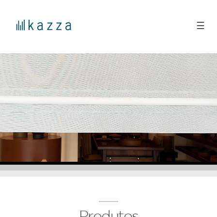
☰
Produtos