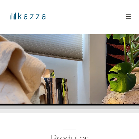
☰
Produtos