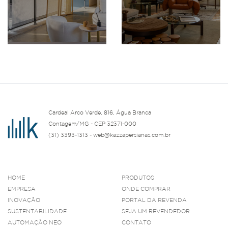
Cardeal Arco Verde, 816, Água Branca
Contagem/MG - CEP 32371-000
(31) 3393-1313 - web@kazzapersianas.com.br
HOME
PRODUTOS
EMPRESA
ONDE COMPRAR
INOVAÇÃO
PORTAL DA REVENDA
SUSTENTABILIDADE
SEJA UM REVENDEDOR
AUTOMAÇÃO NEO
CONTATO