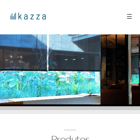
☰
Produtos