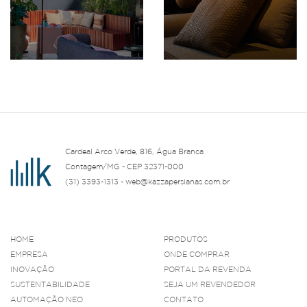
Cardeal Arco Verde, 816, Água Branca
Contagem/MG - CEP 32371-000
(31) 3393-1313 - web@kazzapersianas.com.br
HOME
PRODUTOS
EMPRESA
ONDE COMPRAR
INOVAÇÃO
PORTAL DA REVENDA
SUSTENTABILIDADE
SEJA UM REVENDEDOR
AUTOMAÇÃO NEO
CONTATO