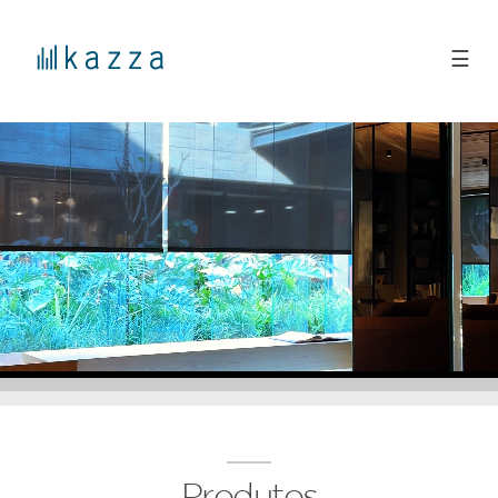
☰
Produtos