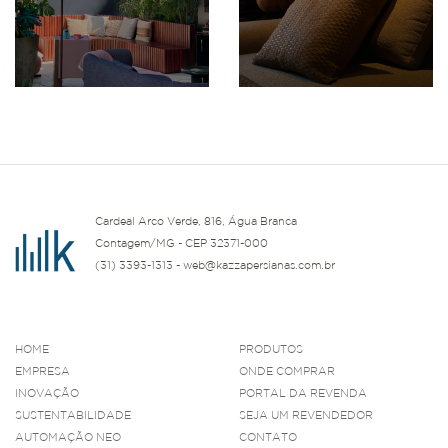
Cardeal Arco Verde, 816, Água Branca
Contagem/MG - CEP 32371-000
(31) 3393-1313 - web@kazzapersianas.com.br
HOME
PRODUTOS
EMPRESA
ONDE COMPRAR
INOVAÇÃO
PORTAL DA REVENDA
SUSTENTABILIDADE
SEJA UM REVENDEDOR
AUTOMAÇÃO NEO
CONTATO