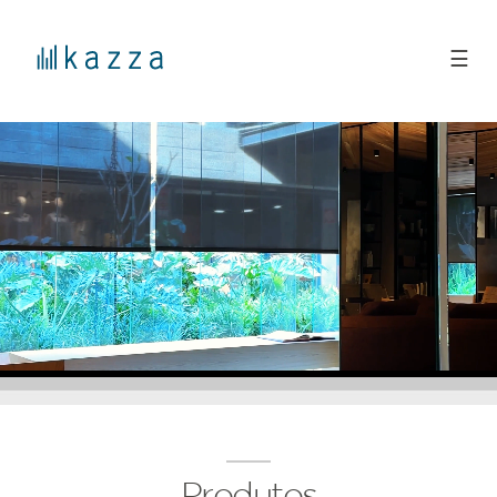
☰
Produtos