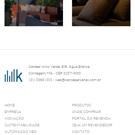
Cardeal Arco Verde, 816, Água Branca
Contagem/MG - CEP 32371-000
(31) 3393-1313 - web@kazzapersianas.com.br
HOME
PRODUTOS
EMPRESA
ONDE COMPRAR
INOVAÇÃO
PORTAL DA REVENDA
SUSTENTABILIDADE
SEJA UM REVENDEDOR
AUTOMAÇÃO NEO
CONTATO