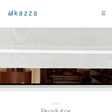
☰
Produtos