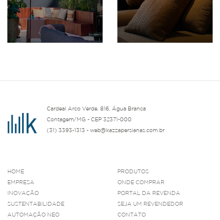
Cardeal Arco Verde, 816, Água Branca
Contagem/MG - CEP 32371-000
(31) 3393-1313 - web@kazzapersianas.com.br
HOME
PRODUTOS
EMPRESA
ONDE COMPRAR
INOVAÇÃO
PORTAL DA REVENDA
SUSTENTABILIDADE
SEJA UM REVENDEDOR
AUTOMAÇÃO NEO
CONTATO