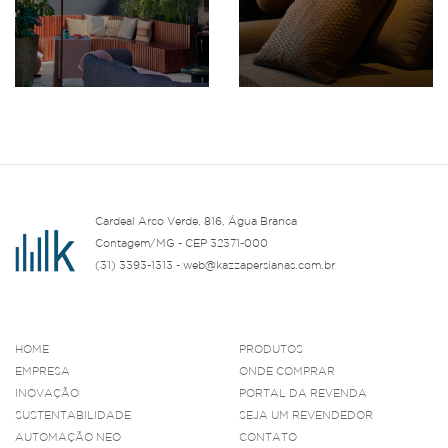
Cardeal Arco Verde, 816, Água Branca
Contagem/MG - CEP 32371-000
(31) 3393-1313 - web@kazzapersianas.com.br
HOME
PRODUTOS
EMPRESA
ONDE COMPRAR
INOVAÇÃO
PORTAL DA REVENDA
SUSTENTABILIDADE
SEJA UM REVENDEDOR
AUTOMAÇÃO NEO
CONTATO