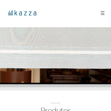
☰
Produtos