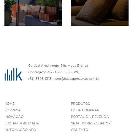
Cardeal Arco Verde, 816, Água Branca
Contagem/MG - CEP 32371-000
(31) 3393-1313 - web@kazzapersianas.com.br
HOME
PRODUTOS
EMPRESA
ONDE COMPRAR
INOVAÇÃO
PORTAL DA REVENDA
SUSTENTABILIDADE
SEJA UM REVENDEDOR
AUTOMAÇÃO NEO
CONTATO