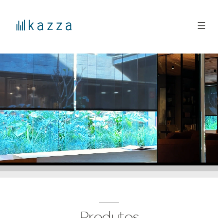
☰
Produtos