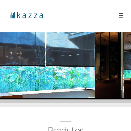
☰
Produtos