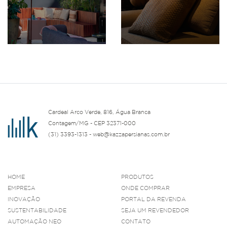
Cardeal Arco Verde, 816, Água Branca
Contagem/MG - CEP 32371-000
(31) 3393-1313 - web@kazzapersianas.com.br
HOME
PRODUTOS
EMPRESA
ONDE COMPRAR
INOVAÇÃO
PORTAL DA REVENDA
SUSTENTABILIDADE
SEJA UM REVENDEDOR
AUTOMAÇÃO NEO
CONTATO