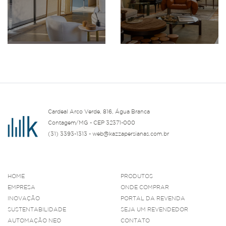
Cardeal Arco Verde, 816, Água Branca
Contagem/MG - CEP 32371-000
(31) 3393-1313 - web@kazzapersianas.com.br
HOME
PRODUTOS
EMPRESA
ONDE COMPRAR
INOVAÇÃO
PORTAL DA REVENDA
SUSTENTABILIDADE
SEJA UM REVENDEDOR
AUTOMAÇÃO NEO
CONTATO