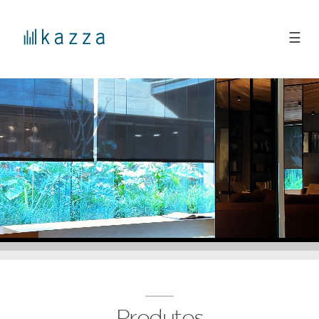
☰
Produtos