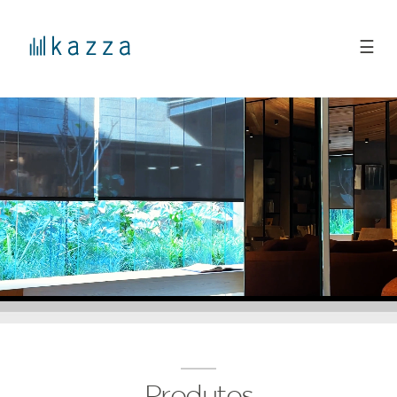
☰
Produtos