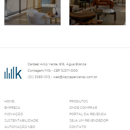
Cardeal Arco Verde, 816, Água Branca
Contagem/MG - CEP 32371-000
(31) 3393-1313 - web@kazzapersianas.com.br
HOME
PRODUTOS
EMPRESA
ONDE COMPRAR
INOVAÇÃO
PORTAL DA REVENDA
SUSTENTABILIDADE
SEJA UM REVENDEDOR
AUTOMAÇÃO NEO
CONTATO